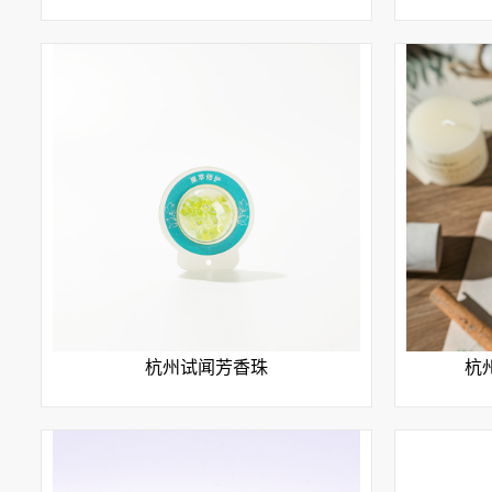
杭州试闻芳香珠
杭