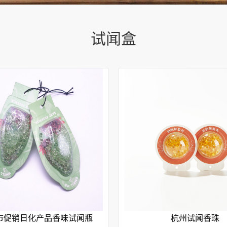
试闻盒
市促销日化产品香味试闻瓶
杭州试闻香珠