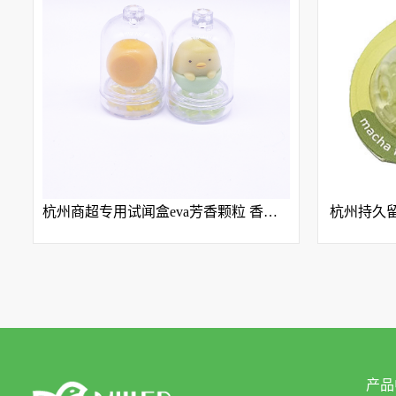
杭州商超专用试闻盒eva芳香颗粒 香珠 香粒子
杭州持久
产品