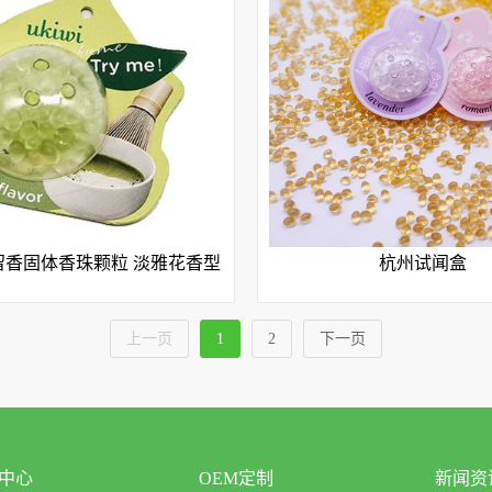
留香固体香珠颗粒 淡雅花香型
杭州试闻盒
上一页
1
2
下一页
中心
OEM定制
新闻资