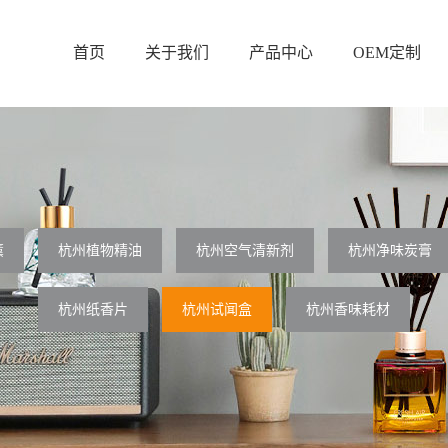
首页
关于我们
产品中心
OEM定制
薰
杭州植物精油
杭州空气清新剂
杭州净味炭膏
杭州纸香片
杭州试闻盒
杭州香味耗材