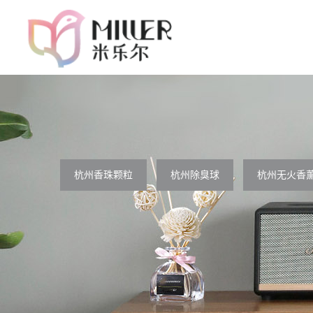
杭州香珠颗粒
杭州除臭球
杭州无火香