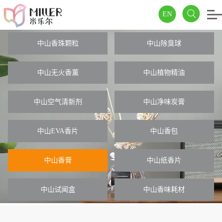
EN
中山香珠颗粒
中山除臭球
中山无火香薰
中山植物精油
中山空气清新剂
中山净味炭膏
中山EVA香片
中山香包
中山香膏
中山纸香片
中山试闻盒
中山香味耗材