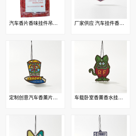
汽车香片香味挂件吊牌香水挂件纸质香薰创意车饰香味卡
厂家供应 汽车挂件香片 车载香薰挂饰 香片 按需制造
定制创意汽车香薰片纸质吊牌香水卡
车载卧室香薰香水挂饰精油除异味香片