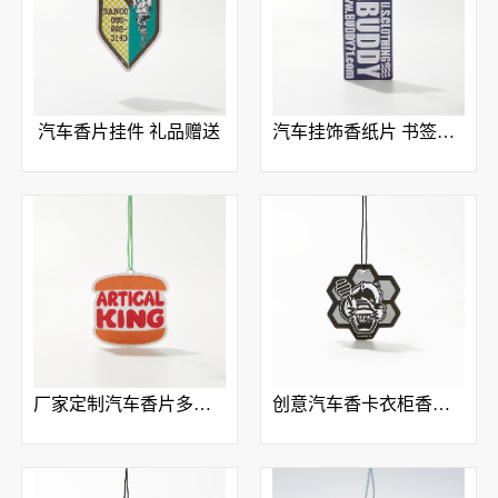
汽车香片挂件 礼品赠送
汽车挂饰香纸片 书签吊牌芳香片 均可定制
厂家定制汽车香片多造型香味可选
创意汽车香卡衣柜香片 经典香水香型