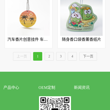
汽车香片创意挂件 车内除味香氛
随身香口袋香薰香纸片
上一页
1
2
3
4
下一页
产品中心
OEM定制
新闻资讯