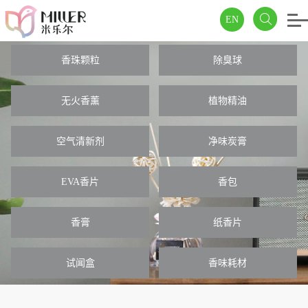
EN
香珠颗粒
除臭球
无火香薰
植物精油
空气清新剂
净味炭膏
EVA香片
香包
香膏
纸香片
试闻盒
香味耗材