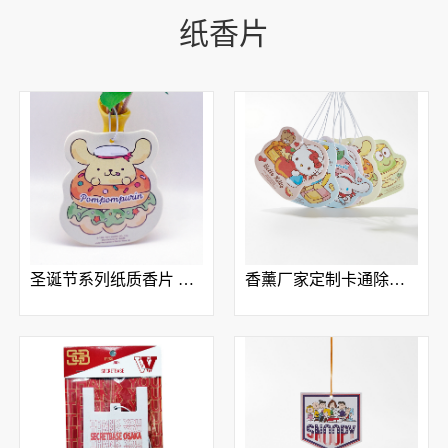
纸香片
圣诞节系列纸质香片 汽车挂件车载香膏香薰片 厂家定制加工
香薰厂家定制卡通除臭香片