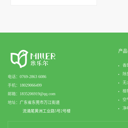
产品
香
除
电话：
0769-2863 6086
无
手机：
18029066499
植
邮箱：
1835206919@qq.com
空
地址：
广东省东莞市万江街道
净
流涌尾黄洲工业路5号2号楼
E
香