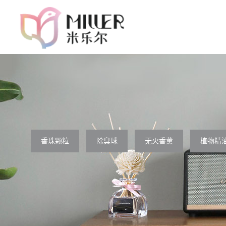
香珠颗粒
除臭球
无火香薰
植物精