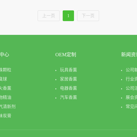
上一页
1
下一页
中心
OEM定制
新闻资
珠颗粒
玩具香薰
公司
臭球
家居香薰
行业
火香薰
电器香薰
公司
物精油
汽车香薰
展会
气清新剂
常见
味炭膏
VA香片
包