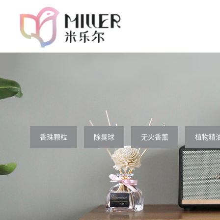
香珠颗粒
除臭球
无火香薰
植物精